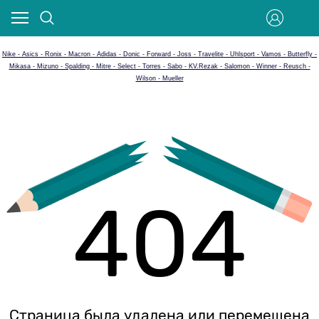
Nike - Asics - Ronix - Macron - Adidas - Donic - Forward - Joss - Travelite - Uhlsport - Vamos - Butterfly -
Mikasa - Mizuno - Spalding - Mitre - Select - Torres - Sabo - KV.Rezak - Salomon - Winner - Reusch -
Wilson - Mueller
404
Страница была удалена или перемещена