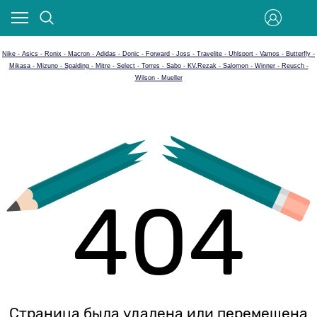
Nike - Asics - Ronix - Macron - Adidas - Donic - Forward - Joss - Travelite - Uhlsport - Vamos - Butterfly -
Mikasa - Mizuno - Spalding - Mitre - Select - Torres - Sabo - KV.Rezak - Salomon - Winner - Reusch -
Wilson - Mueller
404
Страница была удалена или перемещена