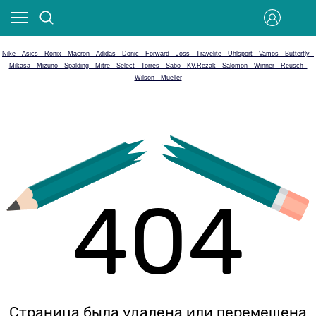
Nike - Asics - Ronix - Macron - Adidas - Donic - Forward - Joss - Travelite - Uhlsport - Vamos - Butterfly -
Mikasa - Mizuno - Spalding - Mitre - Select - Torres - Sabo - KV.Rezak - Salomon - Winner - Reusch -
Wilson - Mueller
404
Страница была удалена или перемещена