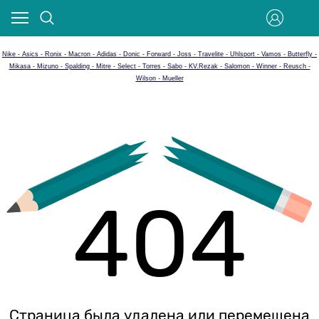
Nike - Asics - Ronix - Macron - Adidas - Donic - Forward - Joss - Travelite - Uhlsport - Vamos - Butterfly -
Mikasa - Mizuno - Spalding - Mitre - Select - Torres - Sabo - KV.Rezak - Salomon - Winner - Reusch -
Wilson - Mueller
404
Страница была удалена или перемещена