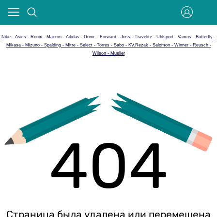
Nike - Asics - Ronix - Macron - Adidas - Donic - Forward - Joss - Travelite - Uhlsport - Vamos - Butterfly -
Mikasa - Mizuno - Spalding - Mitre - Select - Torres - Sabo - KV.Rezak - Salomon - Winner - Reusch -
Wilson - Mueller
404
Страница была удалена или перемещена