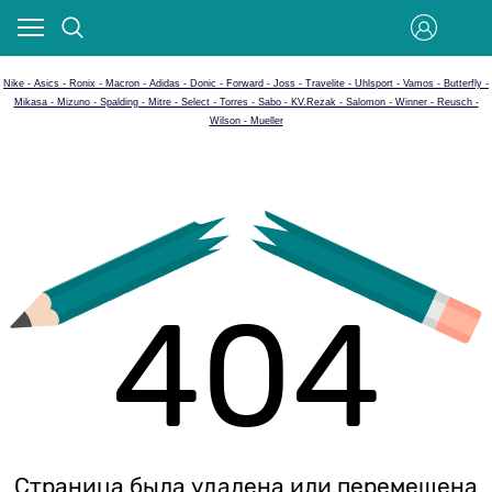
Nike - Asics - Ronix - Macron - Adidas - Donic - Forward - Joss - Travelite - Uhlsport - Vamos - Butterfly -
Mikasa - Mizuno - Spalding - Mitre - Select - Torres - Sabo - KV.Rezak - Salomon - Winner - Reusch -
Wilson - Mueller
404
Страница была удалена или перемещена