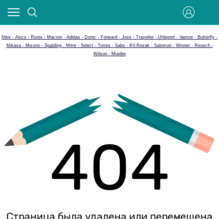
Nike - Asics - Ronix - Macron - Adidas - Donic - Forward - Joss - Travelite - Uhlsport - Vamos - Butterfly -
Mikasa - Mizuno - Spalding - Mitre - Select - Torres - Sabo - KV.Rezak - Salomon - Winner - Reusch -
Wilson - Mueller
404
Страница была удалена или перемещена