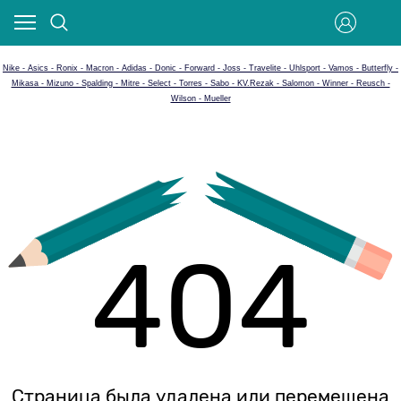
Nike - Asics - Ronix - Macron - Adidas - Donic - Forward - Joss - Travelite - Uhlsport - Vamos - Butterfly -
Mikasa - Mizuno - Spalding - Mitre - Select - Torres - Sabo - KV.Rezak - Salomon - Winner - Reusch -
Wilson - Mueller
404
Страница была удалена или перемещена