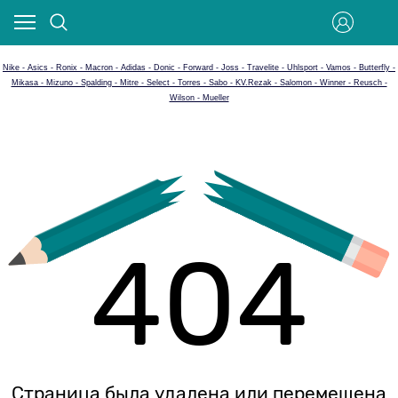
Nike - Asics - Ronix - Macron - Adidas - Donic - Forward - Joss - Travelite - Uhlsport - Vamos - Butterfly -
Mikasa - Mizuno - Spalding - Mitre - Select - Torres - Sabo - KV.Rezak - Salomon - Winner - Reusch -
Wilson - Mueller
404
Страница была удалена или перемещена