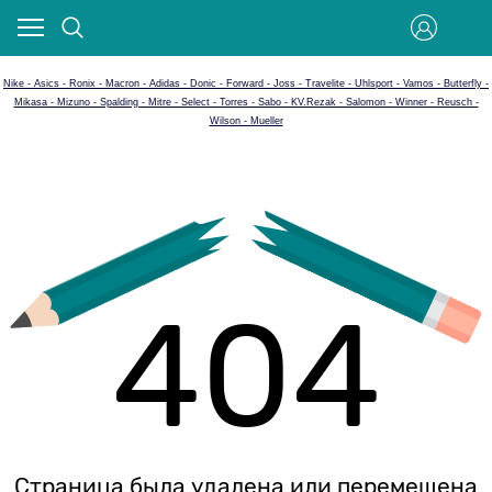
Nike - Asics - Ronix - Macron - Adidas - Donic - Forward - Joss - Travelite - Uhlsport - Vamos - Butterfly -
Mikasa - Mizuno - Spalding - Mitre - Select - Torres - Sabo - KV.Rezak - Salomon - Winner - Reusch -
Wilson - Mueller
404
Страница была удалена или перемещена