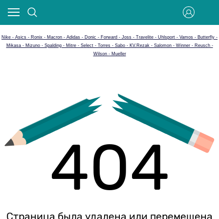
Nike - Asics - Ronix - Macron - Adidas - Donic - Forward - Joss - Travelite - Uhlsport - Vamos - Butterfly -
Mikasa - Mizuno - Spalding - Mitre - Select - Torres - Sabo - KV.Rezak - Salomon - Winner - Reusch -
Wilson - Mueller
404
Страница была удалена или перемещена