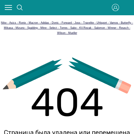
Nike - Asics - Ronix - Macron - Adidas - Donic - Forward - Joss - Travelite - Uhlsport - Vamos - Butterfly -
Mikasa - Mizuno - Spalding - Mitre - Select - Torres - Sabo - KV.Rezak - Salomon - Winner - Reusch -
Wilson - Mueller
404
Страница была удалена или перемещена