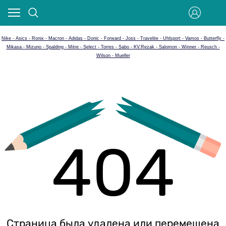
Nike - Asics - Ronix - Macron - Adidas - Donic - Forward - Joss - Travelite - Uhlsport - Vamos - Butterfly -
Mikasa - Mizuno - Spalding - Mitre - Select - Torres - Sabo - KV.Rezak - Salomon - Winner - Reusch -
Wilson - Mueller
404
Страница была удалена или перемещена