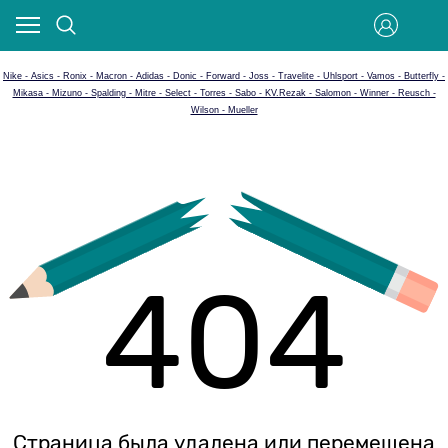
Nike - Asics - Ronix - Macron - Adidas - Donic - Forward - Joss - Travelite - Uhlsport - Vamos - Butterfly -
Mikasa - Mizuno - Spalding - Mitre - Select - Torres - Sabo - KV.Rezak - Salomon - Winner - Reusch -
Wilson - Mueller
404
Страница была удалена или перемещена