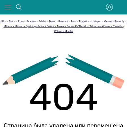
Nike - Asics - Ronix - Macron - Adidas - Donic - Forward - Joss - Travelite - Uhlsport - Vamos - Butterfly -
Mikasa - Mizuno - Spalding - Mitre - Select - Torres - Sabo - KV.Rezak - Salomon - Winner - Reusch -
Wilson - Mueller
404
Страница была удалена или перемещена