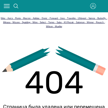
Nike - Asics - Ronix - Macron - Adidas - Donic - Forward - Joss - Travelite - Uhlsport - Vamos - Butterfly -
Mikasa - Mizuno - Spalding - Mitre - Select - Torres - Sabo - KV.Rezak - Salomon - Winner - Reusch -
Wilson - Mueller
404
Страница была удалена или перемещена