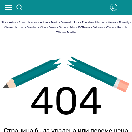
Nike - Asics - Ronix - Macron - Adidas - Donic - Forward - Joss - Travelite - Uhlsport - Vamos - Butterfly -
Mikasa - Mizuno - Spalding - Mitre - Select - Torres - Sabo - KV.Rezak - Salomon - Winner - Reusch -
Wilson - Mueller
404
Страница была удалена или перемещена