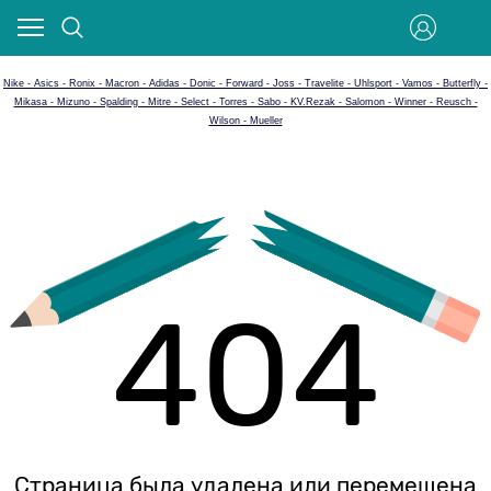
Nike - Asics - Ronix - Macron - Adidas - Donic - Forward - Joss - Travelite - Uhlsport - Vamos - Butterfly -
Mikasa - Mizuno - Spalding - Mitre - Select - Torres - Sabo - KV.Rezak - Salomon - Winner - Reusch -
Wilson - Mueller
404
Страница была удалена или перемещена