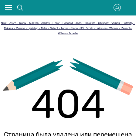
Nike - Asics - Ronix - Macron - Adidas - Donic - Forward - Joss - Travelite - Uhlsport - Vamos - Butterfly -
Mikasa - Mizuno - Spalding - Mitre - Select - Torres - Sabo - KV.Rezak - Salomon - Winner - Reusch -
Wilson - Mueller
404
Страница была удалена или перемещена