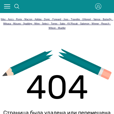
Nike - Asics - Ronix - Macron - Adidas - Donic - Forward - Joss - Travelite - Uhlsport - Vamos - Butterfly -
Mikasa - Mizuno - Spalding - Mitre - Select - Torres - Sabo - KV.Rezak - Salomon - Winner - Reusch -
Wilson - Mueller
404
Страница была удалена или перемещена