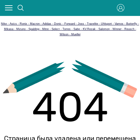
Nike - Asics - Ronix - Macron - Adidas - Donic - Forward - Joss - Travelite - Uhlsport - Vamos - Butterfly -
Mikasa - Mizuno - Spalding - Mitre - Select - Torres - Sabo - KV.Rezak - Salomon - Winner - Reusch -
Wilson - Mueller
404
Страница была удалена или перемещена