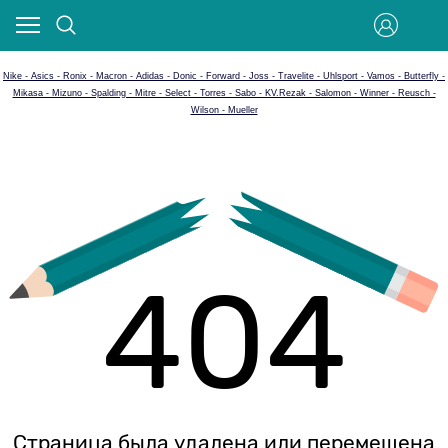
Nike - Asics - Ronix - Macron - Adidas - Donic - Forward - Joss - Travelite - Uhlsport - Vamos - Butterfly -
Mikasa - Mizuno - Spalding - Mitre - Select - Torres - Sabo - KV.Rezak - Salomon - Winner - Reusch -
Wilson - Mueller
404
Страница была удалена или перемещена