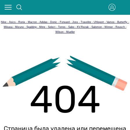
Nike - Asics - Ronix - Macron - Adidas - Donic - Forward - Joss - Travelite - Uhlsport - Vamos - Butterfly -
Mikasa - Mizuno - Spalding - Mitre - Select - Torres - Sabo - KV.Rezak - Salomon - Winner - Reusch -
Wilson - Mueller
404
Страница была удалена или перемещена