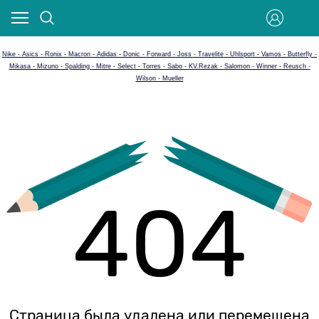
Nike - Asics - Ronix - Macron - Adidas - Donic - Forward - Joss - Travelite - Uhlsport - Vamos - Butterfly -
Mikasa - Mizuno - Spalding - Mitre - Select - Torres - Sabo - KV.Rezak - Salomon - Winner - Reusch -
Wilson - Mueller
404
Страница была удалена или перемещена