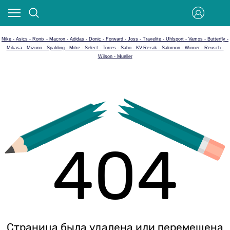
Nike - Asics - Ronix - Macron - Adidas - Donic - Forward - Joss - Travelite - Uhlsport - Vamos - Butterfly -
Mikasa - Mizuno - Spalding - Mitre - Select - Torres - Sabo - KV.Rezak - Salomon - Winner - Reusch -
Wilson - Mueller
404
Страница была удалена или перемещена