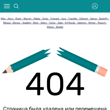
Nike - Asics - Ronix - Macron - Adidas - Donic - Forward - Joss - Travelite - Uhlsport - Vamos - Butterfly -
Mikasa - Mizuno - Spalding - Mitre - Select - Torres - Sabo - KV.Rezak - Salomon - Winner - Reusch -
Wilson - Mueller
404
Страница была удалена или перемещена