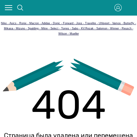
Nike - Asics - Ronix - Macron - Adidas - Donic - Forward - Joss - Travelite - Uhlsport - Vamos - Butterfly -
Mikasa - Mizuno - Spalding - Mitre - Select - Torres - Sabo - KV.Rezak - Salomon - Winner - Reusch -
Wilson - Mueller
404
Страница была удалена или перемещена