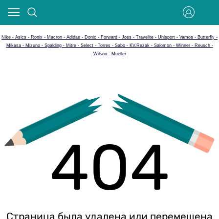
Nike - Asics - Ronix - Macron - Adidas - Donic - Forward - Joss - Travelite - Uhlsport - Vamos - Butterfly -
Mikasa - Mizuno - Spalding - Mitre - Select - Torres - Sabo - KV.Rezak - Salomon - Winner - Reusch -
Wilson - Mueller
404
Страница была удалена или перемещена