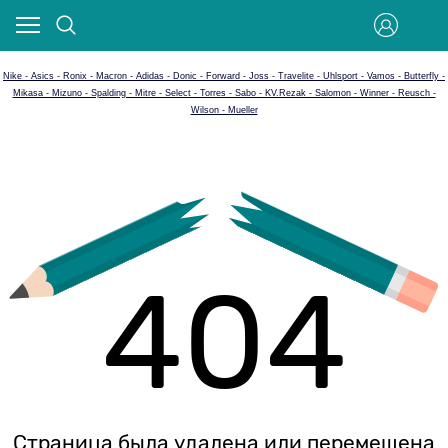
Nike - Asics - Ronix - Macron - Adidas - Donic - Forward - Joss - Travelite - Uhlsport - Vamos - Butterfly -
Mikasa - Mizuno - Spalding - Mitre - Select - Torres - Sabo - KV.Rezak - Salomon - Winner - Reusch -
Wilson - Mueller
404
Страница была удалена или перемещена