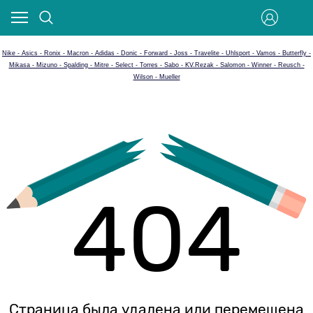
Nike - Asics - Ronix - Macron - Adidas - Donic - Forward - Joss - Travelite - Uhlsport - Vamos - Butterfly -
Mikasa - Mizuno - Spalding - Mitre - Select - Torres - Sabo - KV.Rezak - Salomon - Winner - Reusch -
Wilson - Mueller
404
Страница была удалена или перемещена