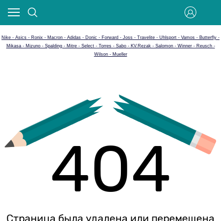
Nike - Asics - Ronix - Macron - Adidas - Donic - Forward - Joss - Travelite - Uhlsport - Vamos - Butterfly -
Mikasa - Mizuno - Spalding - Mitre - Select - Torres - Sabo - KV.Rezak - Salomon - Winner - Reusch -
Wilson - Mueller
404
Страница была удалена или перемещена