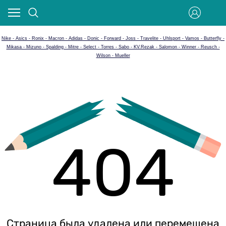
Nike - Asics - Ronix - Macron - Adidas - Donic - Forward - Joss - Travelite - Uhlsport - Vamos - Butterfly -
Mikasa - Mizuno - Spalding - Mitre - Select - Torres - Sabo - KV.Rezak - Salomon - Winner - Reusch -
Wilson - Mueller
404
Страница была удалена или перемещена