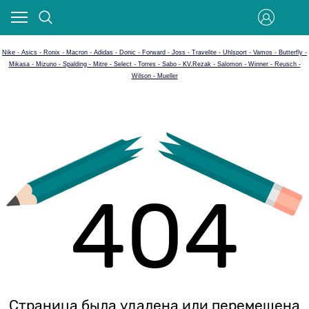
Nike - Asics - Ronix - Macron - Adidas - Donic - Forward - Joss - Travelite - Uhlsport - Vamos - Butterfly -
Mikasa - Mizuno - Spalding - Mitre - Select - Torres - Sabo - KV.Rezak - Salomon - Winner - Reusch -
Wilson - Mueller
404
Страница была удалена или перемещена