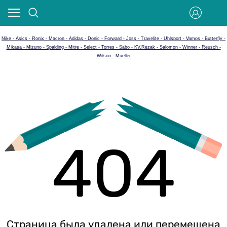
Nike - Asics - Ronix - Macron - Adidas - Donic - Forward - Joss - Travelite - Uhlsport - Vamos - Butterfly -
Mikasa - Mizuno - Spalding - Mitre - Select - Torres - Sabo - KV.Rezak - Salomon - Winner - Reusch -
Wilson - Mueller
404
Страница была удалена или перемещена