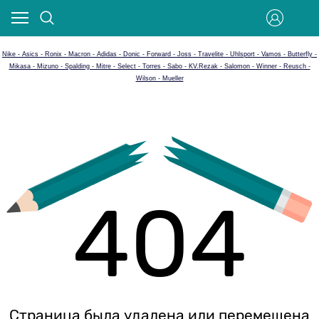
Nike - Asics - Ronix - Macron - Adidas - Donic - Forward - Joss - Travelite - Uhlsport - Vamos - Butterfly -
Mikasa - Mizuno - Spalding - Mitre - Select - Torres - Sabo - KV.Rezak - Salomon - Winner - Reusch -
Wilson - Mueller
404
Страница была удалена или перемещена