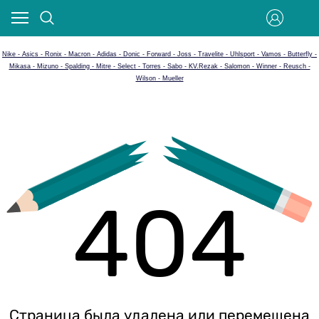
Nike - Asics - Ronix - Macron - Adidas - Donic - Forward - Joss - Travelite - Uhlsport - Vamos - Butterfly -
Mikasa - Mizuno - Spalding - Mitre - Select - Torres - Sabo - KV.Rezak - Salomon - Winner - Reusch -
Wilson - Mueller
404
Страница была удалена или перемещена