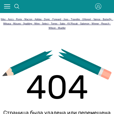
Nike - Asics - Ronix - Macron - Adidas - Donic - Forward - Joss - Travelite - Uhlsport - Vamos - Butterfly -
Mikasa - Mizuno - Spalding - Mitre - Select - Torres - Sabo - KV.Rezak - Salomon - Winner - Reusch -
Wilson - Mueller
404
Страница была удалена или перемещена