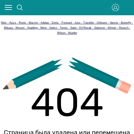
Nike - Asics - Ronix - Macron - Adidas - Donic - Forward - Joss - Travelite - Uhlsport - Vamos - Butterfly -
Mikasa - Mizuno - Spalding - Mitre - Select - Torres - Sabo - KV.Rezak - Salomon - Winner - Reusch -
Wilson - Mueller
404
Страница была удалена или перемещена