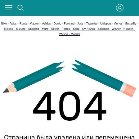
Nike - Asics - Ronix - Macron - Adidas - Donic - Forward - Joss - Travelite - Uhlsport - Vamos - Butterfly -
Mikasa - Mizuno - Spalding - Mitre - Select - Torres - Sabo - KV.Rezak - Salomon - Winner - Reusch -
Wilson - Mueller
404
Страница была удалена или перемещена