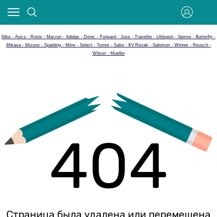
Nike - Asics - Ronix - Macron - Adidas - Donic - Forward - Joss - Travelite - Uhlsport - Vamos - Butterfly -
Mikasa - Mizuno - Spalding - Mitre - Select - Torres - Sabo - KV.Rezak - Salomon - Winner - Reusch -
Wilson - Mueller
404
Страница была удалена или перемещена