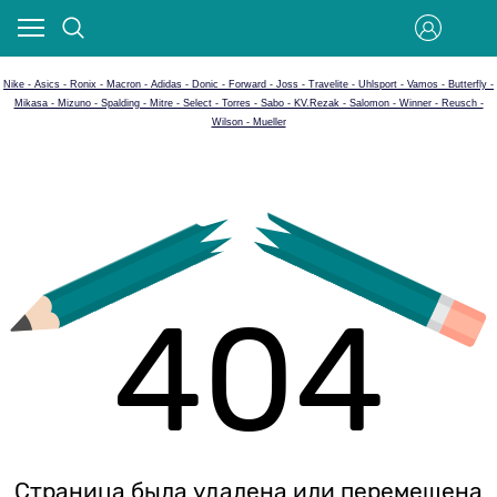
Nike - Asics - Ronix - Macron - Adidas - Donic - Forward - Joss - Travelite - Uhlsport - Vamos - Butterfly -
Mikasa - Mizuno - Spalding - Mitre - Select - Torres - Sabo - KV.Rezak - Salomon - Winner - Reusch -
Wilson - Mueller
404
Страница была удалена или перемещена