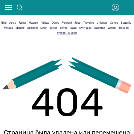
Nike - Asics - Ronix - Macron - Adidas - Donic - Forward - Joss - Travelite - Uhlsport - Vamos - Butterfly -
Mikasa - Mizuno - Spalding - Mitre - Select - Torres - Sabo - KV.Rezak - Salomon - Winner - Reusch -
Wilson - Mueller
404
Страница была удалена или перемещена