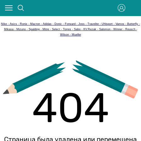
Nike - Asics - Ronix - Macron - Adidas - Donic - Forward - Joss - Travelite - Uhlsport - Vamos - Butterfly -
Mikasa - Mizuno - Spalding - Mitre - Select - Torres - Sabo - KV.Rezak - Salomon - Winner - Reusch -
Wilson - Mueller
404
Страница была удалена или перемещена