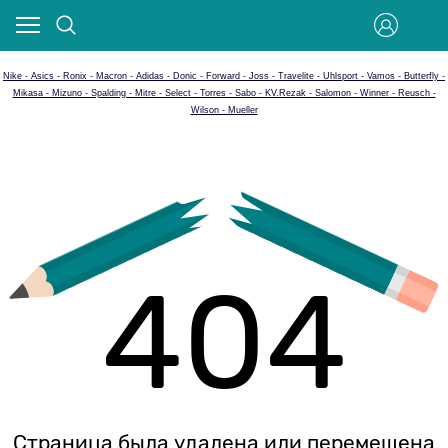
Nike - Asics - Ronix - Macron - Adidas - Donic - Forward - Joss - Travelite - Uhlsport - Vamos - Butterfly -
Mikasa - Mizuno - Spalding - Mitre - Select - Torres - Sabo - KV.Rezak - Salomon - Winner - Reusch -
Wilson - Mueller
404
Страница была удалена или перемещена