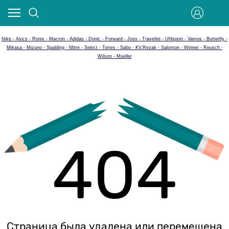
Nike - Asics - Ronix - Macron - Adidas - Donic - Forward - Joss - Travelite - Uhlsport - Vamos - Butterfly -
Mikasa - Mizuno - Spalding - Mitre - Select - Torres - Sabo - KV.Rezak - Salomon - Winner - Reusch -
Wilson - Mueller
404
Страница была удалена или перемещена