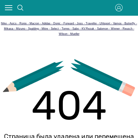
Nike - Asics - Ronix - Macron - Adidas - Donic - Forward - Joss - Travelite - Uhlsport - Vamos - Butterfly -
Mikasa - Mizuno - Spalding - Mitre - Select - Torres - Sabo - KV.Rezak - Salomon - Winner - Reusch -
Wilson - Mueller
404
Страница была удалена или перемещена