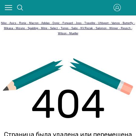
Nike - Asics - Ronix - Macron - Adidas - Donic - Forward - Joss - Travelite - Uhlsport - Vamos - Butterfly -
Mikasa - Mizuno - Spalding - Mitre - Select - Torres - Sabo - KV.Rezak - Salomon - Winner - Reusch -
Wilson - Mueller
404
Страница была удалена или перемещена