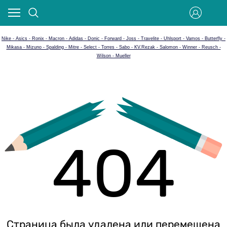
Nike - Asics - Ronix - Macron - Adidas - Donic - Forward - Joss - Travelite - Uhlsport - Vamos - Butterfly -
Mikasa - Mizuno - Spalding - Mitre - Select - Torres - Sabo - KV.Rezak - Salomon - Winner - Reusch -
Wilson - Mueller
404
Страница была удалена или перемещена