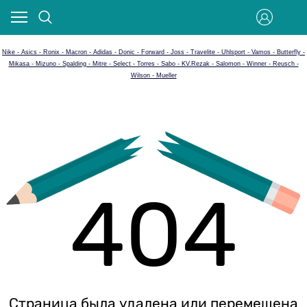
Nike - Asics - Ronix - Macron - Adidas - Donic - Forward - Joss - Travelite - Uhlsport - Vamos - Butterfly -
Mikasa - Mizuno - Spalding - Mitre - Select - Torres - Sabo - KV.Rezak - Salomon - Winner - Reusch -
Wilson - Mueller
404
Страница была удалена или перемещена