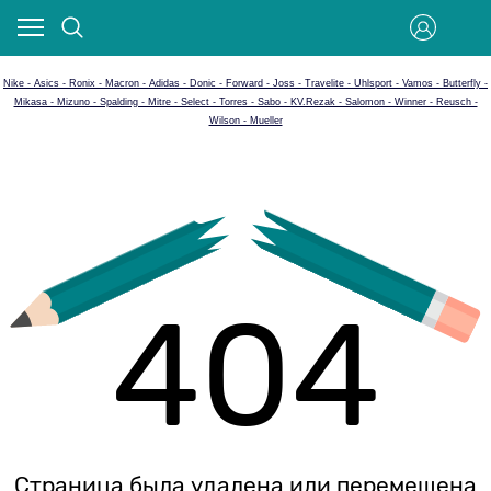
Nike - Asics - Ronix - Macron - Adidas - Donic - Forward - Joss - Travelite - Uhlsport - Vamos - Butterfly -
Mikasa - Mizuno - Spalding - Mitre - Select - Torres - Sabo - KV.Rezak - Salomon - Winner - Reusch -
Wilson - Mueller
404
Страница была удалена или перемещена